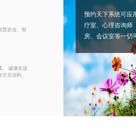
预约天下系统可应
疗室、心理咨询师
智慧农业、智
房、会议室等一切
。 诚邀在这
奤方言语料。